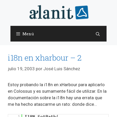
Saltar
al
contenido
Menú
i18n en xharbour – 2
julio 19, 2003
por
José Luis Sánchez
Estoy probando la i18n en xHarbour para aplicarlo
en Colossus y es sumamente fácil de utilizar. En la
documentación sobre la i18n hay una errata que
me ha hecho atascarme un rato: donde dice…
1
I18N_SetPath(