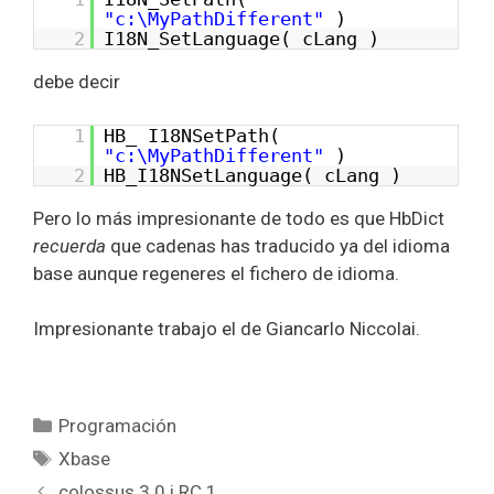
"c:\MyPathDifferent"
)
2
I18N_SetLanguage( cLang )
debe decir
1
HB_ I18NSetPath(
"c:\MyPathDifferent"
)
2
HB_I18NSetLanguage( cLang )
Pero lo más impresionante de todo es que HbDict
recuerda
que cadenas has traducido ya del idioma
base aunque regeneres el fichero de idioma.
Impresionante trabajo el de Giancarlo Niccolai.
Categorías
Programación
Etiquetas
Xbase
colossus 3.0.i RC 1