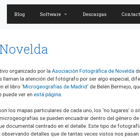
Blog
Software
Descargas
Contact
 Novelda
tivo organizado por la
Asociación Fotográfica de Novelda
du
llaman la atención del fotógrafo por ser algo especial, difer
el libro ‘
Microgeografías de Madrid
‘ de Belén Bermejo, qu
e puede ver en
está página
.
son los mapas particulares de cada uno, los ‘no lugares’ o s
icrogeografías se pueden encuadrar dentro del género de fo
 documental centrado en el detalle. Este tipo de fotografí
rrio, observando detalles que de tantas veces vistos nos pasa