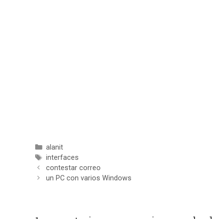
Categorías
alanit
Etiquetas
interfaces
contestar correo
un PC con varios Windows