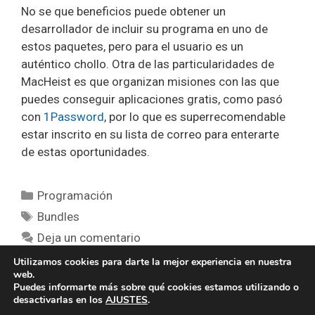
No se que beneficios puede obtener un
desarrollador de incluir su programa en uno de
estos paquetes, pero para el usuario es un
auténtico chollo. Otra de las particularidades de
MacHeist es que organizan misiones con las que
puedes conseguir aplicaciones gratis, como pasó
con
1Password
, por lo que es superrecomendable
estar inscrito en su lista de correo para enterarte
de estas oportunidades.
Categorías
Programación
Etiquetas
Bundles
Deja un comentario
Utilizamos cookies para darte la mejor experiencia en nuestra
web.
Puedes informarte más sobre qué cookies estamos utilizando o
desactivarlas en los
AJUSTES
.
2026 alanit.com * hecho con paciencia y generatepress *
política