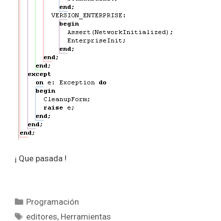
¡ Que pasada !
Categorías
Programación
Etiquetas
editores
,
Herramientas