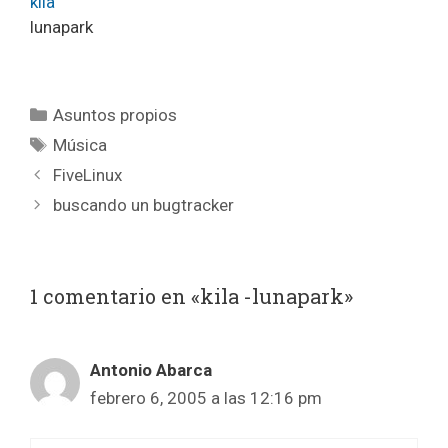
kila
lunapark
Categorías
Asuntos propios
Etiquetas
Música
FiveLinux
buscando un bugtracker
1 comentario en «kila -lunapark»
Antonio Abarca
febrero 6, 2005 a las 12:16 pm