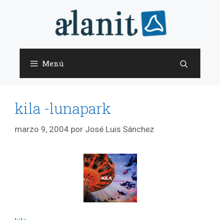
Saltar
al
contenido
Menú
kila -lunapark
marzo 9, 2004
por
José Luis Sánchez