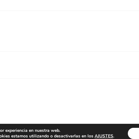
or experiencia en nuestra web.
 alanit.com * hecho con paciencia y generatepress *
política de priv
kies estamos utilizando o desactivarlas en los
AJUSTES
.