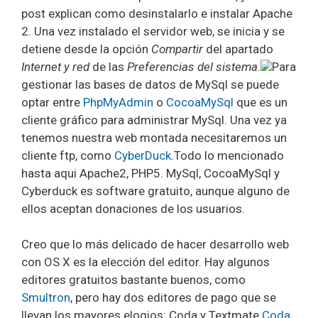
post explican como desinstalarlo e instalar Apache
2. Una vez instalado el servidor web, se inicia y se
detiene desde la opción
Compartir
del apartado
Internet y red
de las
Preferencias del sistema
.
Para
gestionar las bases de datos de MySql se puede
optar entre
PhpMyAdmin
o
CocoaMySql
que es un
cliente gráfico para administrar MySql. Una vez ya
tenemos nuestra web montada necesitaremos un
cliente ftp, como
CyberDuck
.Todo lo mencionado
hasta aqui Apache2, PHP5. MySql, CocoaMySql y
Cyberduck es software gratuito, aunque alguno de
ellos aceptan donaciones de los usuarios.
Creo que lo más delicado de hacer desarrollo web
con OS X es la elección del editor. Hay algunos
editores gratuitos bastante buenos, como
Smultron
, pero hay dos editores de pago que se
llevan los mayores elogios: Coda y Textmate.
Coda