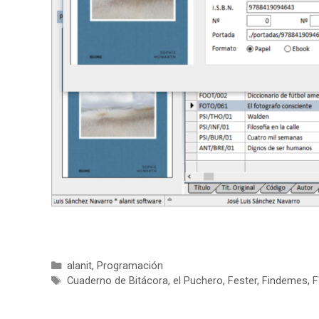
Categorías
alanit
,
Programación
Etiquetas
Cuaderno de Bitácora
,
el Puchero
,
Fester
,
Findemes
,