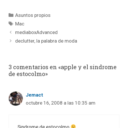
Categorías
Asuntos propios
Etiquetas
Mac
mediaboxAdvanced
declutter, la palabra de moda
3 comentarios en «apple y el sindrome
de estocolmo»
Jemact
octubre 16, 2008 a las 10:35 am
Sindrome de estocolmo