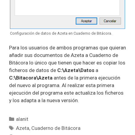
Configuración de datos de Azeta en Cuaderno de Bitácora.
Para los usuarios de ambos programas que quieran
añadir sus documentos de Azeta a Cuaderno de
Bitácora lo único que tienen que hacer es copiar los
ficheros de datos de
C:\Azeta\Datos
a
C:\Bitacora\Azeta
antes de la primera ejecución
del nuevo al programa. Al realizar esta primera
ejecución del programa este actualiza los ficheros
y los adapta a la nueva versión.
Categorías
alanit
Etiquetas
Azeta
,
Cuaderno de Bitácora