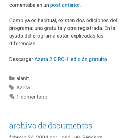
comentaba en un
post anterior
.
Como ya es habitual, existen dos ediciones del
programa: una gratuita y otra registrada. En la
ayuda del programa están explicadas las
diferencias.
Descargar
Azeta 2.0 RC-1 edición gratuita
Categorías
alanit
Etiquetas
Azeta
1 comentario
archivo de documentos
febrero 24, 2004
por
José Luis Sánchez