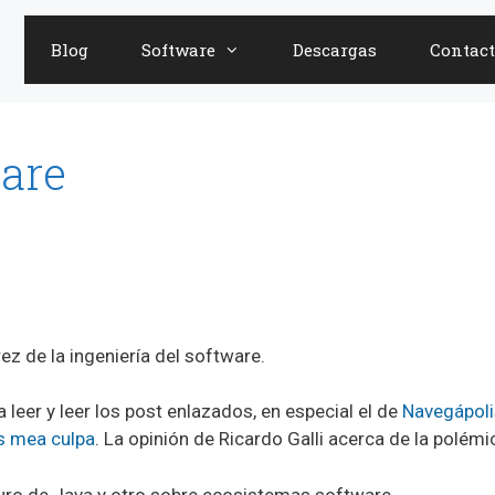
Blog
Software
Descargas
Contact
ware
z de la ingeniería del software.
a leer y leer los post enlazados, en especial el de
Navegápoli
os mea culpa
. La opinión de Ricardo Galli acerca de la polé
turo de Java y otro sobre ecosistemas software.