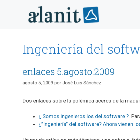
Saltar
al
contenido
Ingeniería del soft
enlaces 5.agosto.2009
agosto 5, 2009
por
José Luis Sánchez
Dos enlaces sobre la polémica acerca de la madure
¿ Somos ingenieros los del software ?
. Par
¿”Ingeniería” del software? Ahora vienen l
Un par de artículos más técnicos, uno sobre el fu